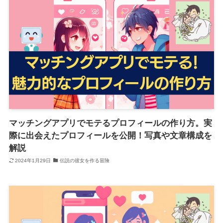
マッチングアプリでモテるプロフィールの作り方。実
際に出会えたプロフィールを公開！写真や文章構成を
解説
2024年1月29日
伝説の彼女を作る冒険