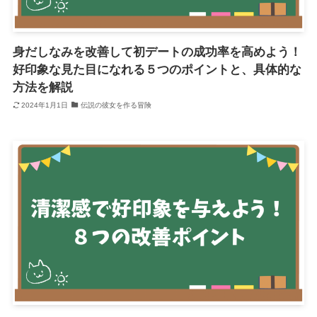
身だしなみを改善して初デートの成功率を高めよう！
好印象な見た目になれる５つのポイントと、具体的な
方法を解説
2024年1月1日
伝説の彼女を作る冒険