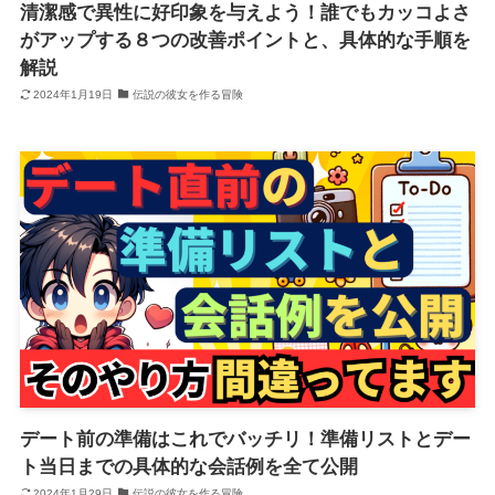
清潔感で異性に好印象を与えよう！誰でもカッコよさ
がアップする８つの改善ポイントと、具体的な手順を
解説
2024年1月19日
伝説の彼女を作る冒険
デート前の準備はこれでバッチリ！準備リストとデー
ト当日までの具体的な会話例を全て公開
2024年1月29日
伝説の彼女を作る冒険