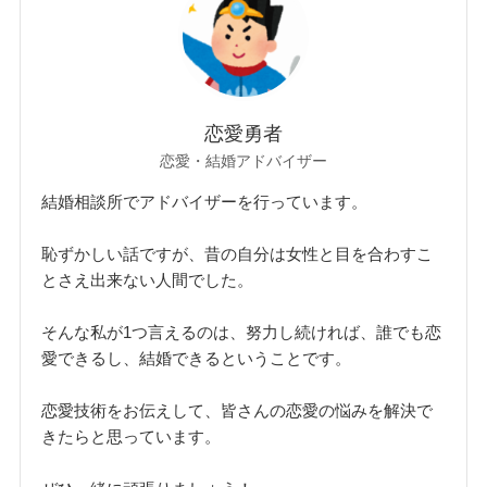
恋愛勇者
恋愛・結婚アドバイザー
結婚相談所でアドバイザーを行っています。
恥ずかしい話ですが、昔の自分は女性と目を合わすこ
とさえ出来ない人間でした。
そんな私が1つ言えるのは、努力し続ければ、誰でも恋
愛できるし、結婚できるということです。
恋愛技術をお伝えして、皆さんの恋愛の悩みを解決で
きたらと思っています。