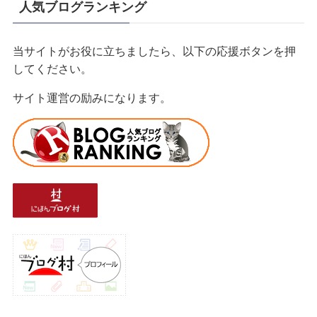
人気ブログランキング
当サイトがお役に立ちましたら、以下の応援ボタンを押
してください。
サイト運営の励みになります。