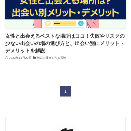
女性と出会えるベストな場所はココ！失敗やリスクの
少ない出会いの場の選び方と、出会い別にメリット・
デメリットを解説
2023年11月20日
伝説の彼女を作る冒険
1